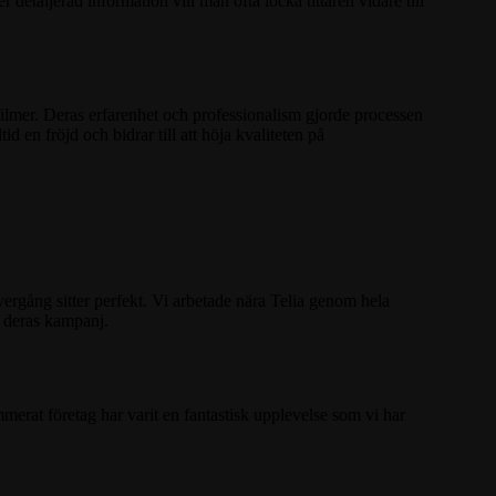
detaljerad information vill man ofta locka tittaren vidare till
ilmer. Deras erfarenhet och professionalism gjorde processen
d en fröjd och bidrar till att höja kvaliteten på
övergång sitter perfekt. Vi arbetade nära Telia genom hela
 i deras kampanj.
merat företag har varit en fantastisk upplevelse som vi har