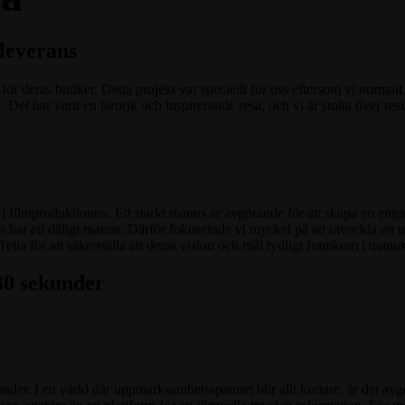
leverans
för deras butiker. Detta projekt var speciellt för oss eftersom vi norma
 Det har varit en lärorik och inspirerande resa, och vi är stolta över resu
i filmproduktionen. Ett starkt manus är avgörande för att skapa en enga
har ett dåligt manus. Därför fokuserade vi mycket på att utveckla ett m
a för att säkerställa att deras vision och mål tydligt framkom i manus
 30 sekunder
kunder. I en värld där uppmärksamhetsspannet blir allt kortare, är det av