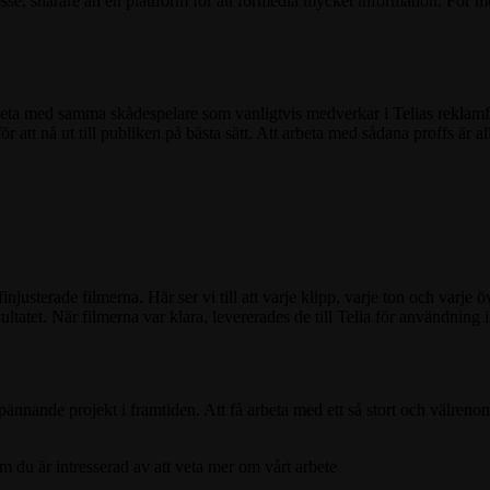
se, snarare än en plattform för att förmedla mycket information. För mer 
beta med samma skådespelare som vanligtvis medverkar i Telias reklamf
tt nå ut till publiken på bästa sätt. Att arbeta med sådana proffs är allti
njusterade filmerna. Här ser vi till att varje klipp, varje ton och varje 
sultatet. När filmerna var klara, levererades de till Telia för användning
pännande projekt i framtiden. Att få arbeta med ett så stort och välrenom
om du är intresserad av att veta mer om vårt arbete