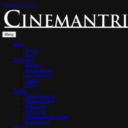
Hoppa till innehåll
Meny
Hem
Om oss
Blogg
För företag
Filmning
Hyr filmstudio
Live streaming
Casting
Kurser
Kurser
Filmskådespeleri
Manus och Regi
Seminarier
Hollywood
För barn och ungdomar
Kurskalender
Om oss