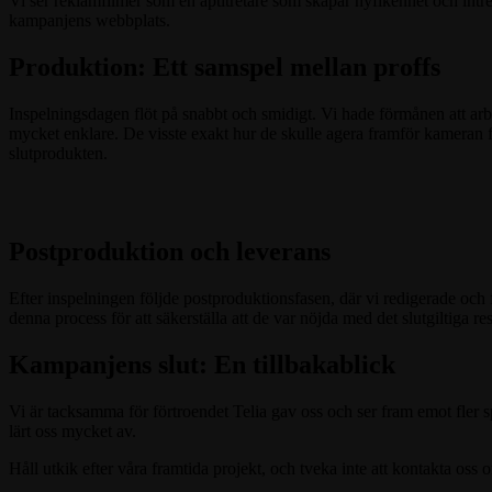
Vi ser reklamfilmer som en aptitretare som skapar nyfikenhet och intres
kampanjens webbplats.
Produktion: Ett samspel mellan proffs
Inspelningsdagen flöt på snabbt och smidigt. Vi hade förmånen att ar
mycket enklare. De visste exakt hur de skulle agera framför kameran för a
slutprodukten.
Postproduktion och leverans
Efter inspelningen följde postproduktionsfasen, där vi redigerade och fi
denna process för att säkerställa att de var nöjda med det slutgiltiga re
Kampanjens slut: En tillbakablick
Vi är tacksamma för förtroendet Telia gav oss och ser fram emot fler s
lärt oss mycket av.
Håll utkik efter våra framtida projekt, och tveka inte att kontakta oss 