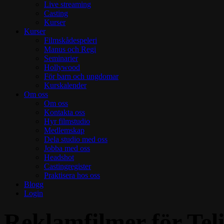
Live streaming
Casting
Kurser
Kurser
Filmskådespeleri
Manus och Regi
Seminarier
Hollywood
För barn och ungdomar
Kurskalender
Om oss
Om oss
Kontakta oss
Hyr filmstudio
Medlemskap
Dela studio med oss
Jobba med oss
Headshot
Castingregister
Praktisera hos oss
Blogg
Login
Reklamfilmer för Tel