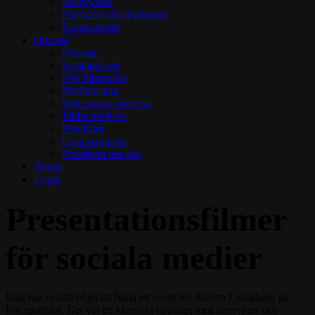
Hollywood
För barn och ungdomar
Kurskalender
Om oss
Om oss
Kontakta oss
Hyr filmstudio
Medlemskap
Dela studio med oss
Jobba med oss
Headshot
Castingregister
Praktisera hos oss
Blogg
Login
Presentationsfilmer
för sociala medier
Idag har vi haft nöjet att filma ett event för Atrium Ljungberg på
Fotografiska. Det var ett klassiskt upplägg med intervjuer och