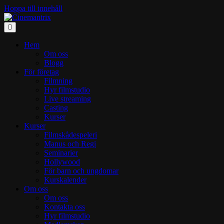
Hoppa till innehåll
Meny
Hem
Om oss
Blogg
För företag
Filmning
Hyr filmstudio
Live streaming
Casting
Kurser
Kurser
Filmskådespeleri
Manus och Regi
Seminarier
Hollywood
För barn och ungdomar
Kurskalender
Om oss
Om oss
Kontakta oss
Hyr filmstudio