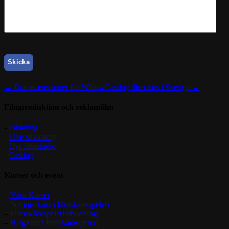
CAPTCHA
← Bra recenssioner för Willow
Casting directors i Sverige →
Filmproduktion och reklamfilm
-
Filmning
-
Live streaming
-
Hyr filmstudio
-
Casting
Kurser och event
–
Våra Kurser
–
Sommarkurs i filmskådespeleri
–
Filmskådespeleriutbildning
–
Helgkurs i filmskådespeleri