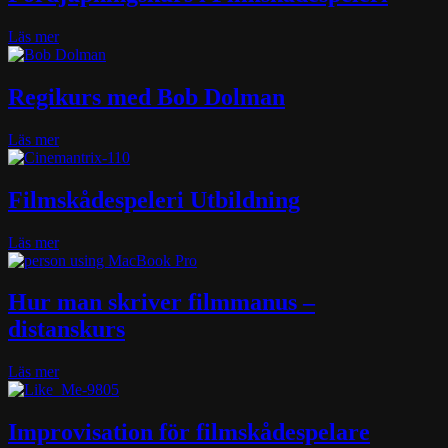
about
Läs mer
Fördjupningskurs
i
Filmskådespeleri
Regikurs med Bob Dolman
about
Läs mer
Regikurs
med
Bob
Filmskådespeleri Utbildning
Dolman
about
Läs mer
Filmskådespeleri
Utbildning
Hur man skriver filmmanus –
distanskurs
about
Läs mer
Hur
man
skriver
Improvisation för filmskådespelare
filmmanus