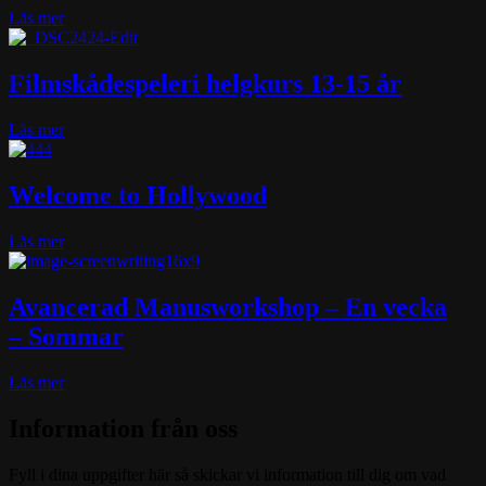
about
Läs mer
Filmskådespeleri
10-
12
Filmskådespeleri helgkurs 13-15 år
år
about
Läs mer
Filmskådespeleri
helgkurs
13-
Welcome to Hollywood
15
år
about
Läs mer
Welcome
to
Hollywood
Avancerad Manusworkshop – En vecka
– Sommar
about
Läs mer
Avancerad
Manusworkshop
Information från oss
–
En
Fyll i dina uppgifter här så skickar vi information till dig om vad
vecka