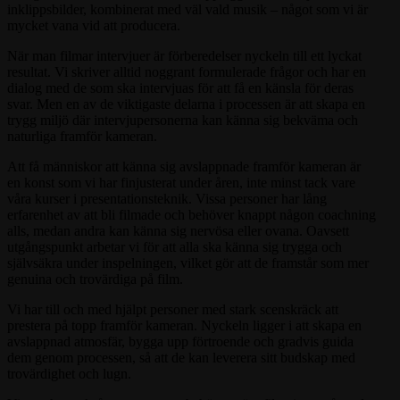
inklippsbilder, kombinerat med väl vald musik – något som vi är
mycket vana vid att producera.
När man filmar intervjuer är förberedelser nyckeln till ett lyckat
resultat. Vi skriver alltid noggrant formulerade frågor och har en
dialog med de som ska intervjuas för att få en känsla för deras
svar. Men en av de viktigaste delarna i processen är att skapa en
trygg miljö där intervjupersonerna kan känna sig bekväma och
naturliga framför kameran.
Att få människor att känna sig avslappnade framför kameran är
en konst som vi har finjusterat under åren, inte minst tack vare
våra kurser i presentationsteknik. Vissa personer har lång
erfarenhet av att bli filmade och behöver knappt någon coachning
alls, medan andra kan känna sig nervösa eller ovana. Oavsett
utgångspunkt arbetar vi för att alla ska känna sig trygga och
självsäkra under inspelningen, vilket gör att de framstår som mer
genuina och trovärdiga på film.
Vi har till och med hjälpt personer med stark scenskräck att
prestera på topp framför kameran. Nyckeln ligger i att skapa en
avslappnad atmosfär, bygga upp förtroende och gradvis guida
dem genom processen, så att de kan leverera sitt budskap med
trovärdighet och lugn.