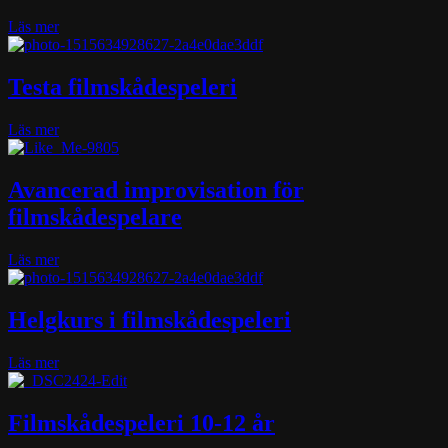
–
about
Läs mer
distanskurs
Improvisation
för
filmskådespelare
Testa filmskådespeleri
about
Läs mer
Testa
filmskådespeleri
Avancerad improvisation för
filmskådespelare
about
Läs mer
Avancerad
improvisation
för
Helgkurs i filmskådespeleri
filmskådespelare
about
Läs mer
Helgkurs
i
filmskådespeleri
Filmskådespeleri 10-12 år