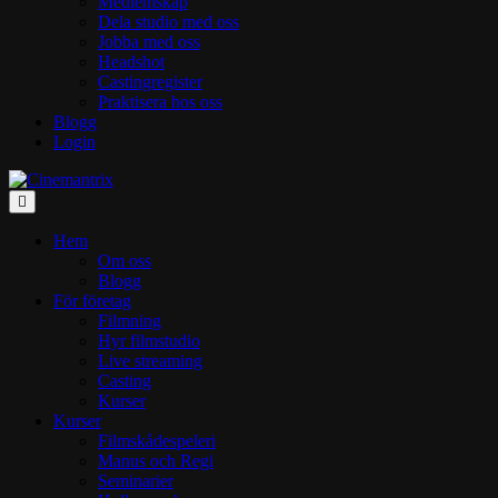
Medlemskap
Dela studio med oss
Jobba med oss
Headshot
Castingregister
Praktisera hos oss
Blogg
Login
Meny
Hem
Om oss
Blogg
För företag
Filmning
Hyr filmstudio
Live streaming
Casting
Kurser
Kurser
Filmskådespeleri
Manus och Regi
Seminarier