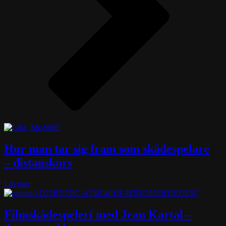
Hur man tar sig fram som skådespelare
– distanskurs
about
Läs mer
Hur
man
tar
Filmskådespeleri med Jean Kartal –
sig