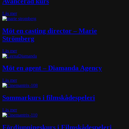
Avancerad kurs
fram
som
skådespelare
about
Läs mer
–
Filmskådespeleri
distanskurs
med
Jean
Möt en casting director – Marie
Kartal
Strömberg
–
Avancerad
kurs
about
Läs mer
Möt
en
casting
Möt en agent – Diamanda Agency
director
–
about
Läs mer
Marie
Möt
Strömberg
en
agent
Sommarkurs i filmskådespeleri
–
Diamanda
about
Läs mer
Agency
Sommarkurs
i
filmskådespeleri
Fördjupningskurs i Filmskådespeleri