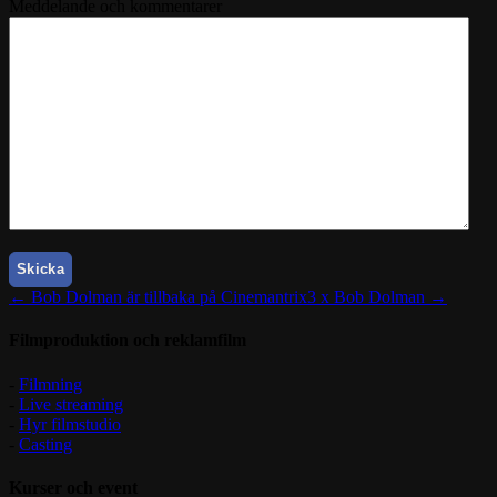
Meddelande och kommentarer
CAPTCHA
← Bob Dolman är tillbaka på Cinemantrix
3 x Bob Dolman →
Filmproduktion och reklamfilm
-
Filmning
-
Live streaming
-
Hyr filmstudio
-
Casting
Kurser och event