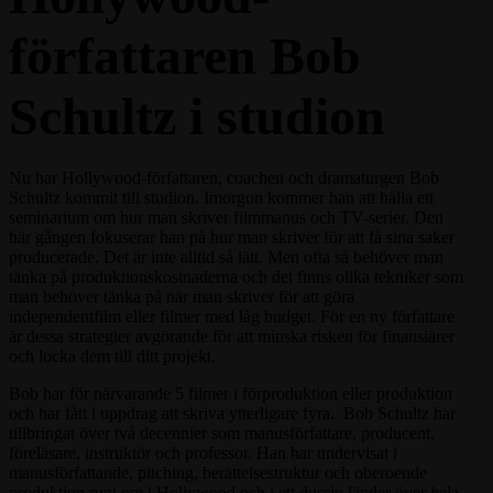
författaren Bob
Schultz i studion
Nu har Hollywood-författaren, coachen och dramaturgen Bob
Schultz kommit till studion. Imorgon kommer han att hålla ett
seminarium om hur man skriver filmmanus och TV-serier. Den
här gången fokuserar han på hur man skriver för att få sina saker
producerade. Det är inte alltid så lätt. Men ofta så behöver man
tänka på produktionskostnaderna och det finns olika tekniker som
man behöver tänka på när man skriver för att göra
independentfilm eller filmer med låg budget. För en ny författare
är dessa strategier avgörande för att minska risken för finansiärer
och locka dem till ditt projekt.
Bob har för närvarande 5 filmer i förproduktion eller produktion
och har fått i uppdrag att skriva ytterligare fyra. Bob Schultz har
tillbringat över två decennier som manusförfattare, producent,
föreläsare, instruktör och professor. Han har undervisat i
manusförfattande, pitching, berättelsestruktur och oberoende
produktion runt om i Hollywood och i ett dussin länder över hela