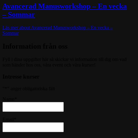
Avancerad Manusworkshop – En vecka
– Sommar
Läs mer
about Avancerad Manusworkshop – En vecka –
Sommar
Information från oss
Fyll i dina uppgifter här så skickar vi information till dig om vad
som händer hos oss, våra event och våra kurser!
Intresse kurser
”
*
” anger obligatoriska fält
Namn
*
Email
*