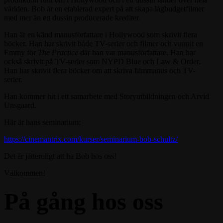
världen. Bob är en etablerad expert på att skapa lågbudgetfilmer
med mer än ett dussin producerade krediter.
Han är en känd manusförfattare i Hollywood som skrivit flera
böcker. Han har skrivit både TV-serier och filmer och vunnit en
Emmy för
The Practice
där han var manusförfattare. Han har
också skrivit på TV-serier som NYPD Blue och Law & Order.
Han har skrivit flera böcker om att skriva filmmanus och TV-
serier.
Han kommer hit i ett samarbete med Storyutbildningen och Arvid
Unsgaard.
Här är hans seminarium:
https://cinemantrix.com/kurser/seminarium-bob-schultz/
Det är jätteroligt att ha Bob hos oss!
Välkommen!
På gång hos oss