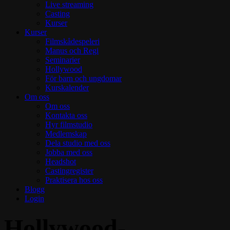
Live streaming
Casting
Kurser
Kurser
Filmskådespeleri
Manus och Regi
Seminarier
Hollywood
För barn och ungdomar
Kurskalender
Om oss
Om oss
Kontakta oss
Hyr filmstudio
Medlemskap
Dela studio med oss
Jobba med oss
Headshot
Castingregister
Praktisera hos oss
Blogg
Login
Hollywood-