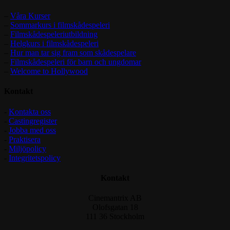
–
Våra Kurser
–
Sommarkurs i filmskådespeleri
–
Filmskådespeleriutbildning
–
Helgkurs i filmskådespeleri
–
Hur man tar sig fram som skådespelare
–
Filmskådespeleri för barn och ungdomar
–
Welcome to Hollywood
Kontakt
-
Kontakta oss
-
Castingregister
-
Jobba med oss
-
Praktisera
-
Miljöpolicy
-
Integritetspolicy
Kontakt
Cinemantrix AB
Olofsgatan 18
111 36 Stockholm