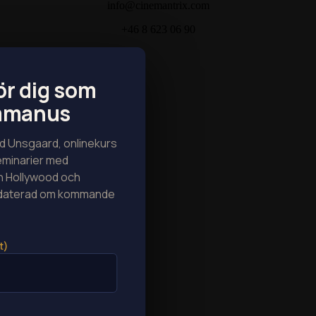
info@cinemantrix.com
+46 8 623 06 90
ör dig som
lmmanus
 Unsgaard, onlinekurs
seminarier med
n Hollywood och
ppdaterad om kommande
t)