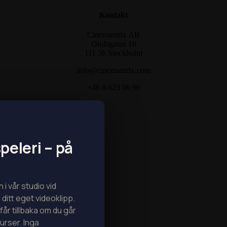
Kontakt
Cinemantrix AB
Olofsgatan 18
111 36 Stockholm
info@cinemantrix.com
+46 8 623 06 90
peleri – på
 i vår studio vid
ditt eget videoklipp.
får tillbaka om du går
kurser. Inga