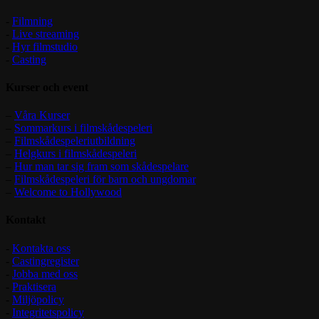
-
Filmning
-
Live streaming
-
Hyr filmstudio
-
Casting
Kurser och event
–
Våra Kurser
–
Sommarkurs i filmskådespeleri
–
Filmskådespeleriutbildning
–
Helgkurs i filmskådespeleri
–
Hur man tar sig fram som skådespelare
–
Filmskådespeleri för barn och ungdomar
–
Welcome to Hollywood
Kontakt
-
Kontakta oss
-
Castingregister
-
Jobba med oss
-
Praktisera
-
Miljöpolicy
-
Integritetspolicy