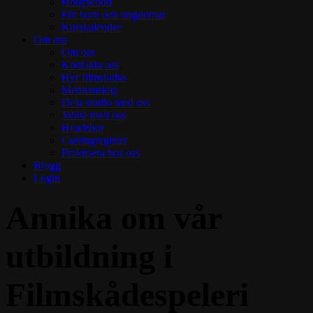
Hollywood
För barn och ungdomar
Kurskalender
Om oss
Om oss
Kontakta oss
Hyr filmstudio
Medlemskap
Dela studio med oss
Jobba med oss
Headshot
Castingregister
Praktisera hos oss
Blogg
Login
Annika om vår
utbildning i
Filmskådespeleri