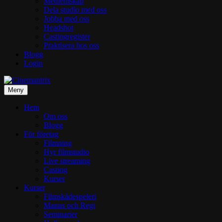
Medlemskap
Dela studio med oss
Jobba med oss
Headshot
Castingregister
Praktisera hos oss
Blogg
Login
Meny
Hem
Om oss
Blogg
För företag
Filmning
Hyr filmstudio
Live streaming
Casting
Kurser
Kurser
Filmskådespeleri
Manus och Regi
Seminarier