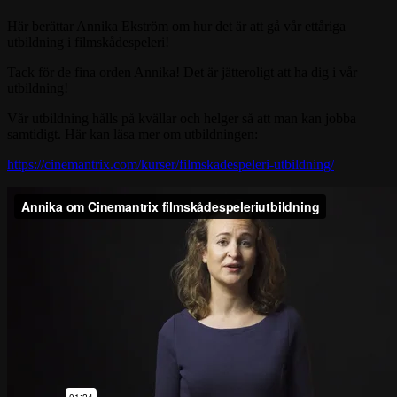
Här berättar Annika Ekström om hur det är att gå vår ettåriga
utbildning i filmskådespeleri!
Tack för de fina orden Annika! Det är jätteroligt att ha dig i vår
utbildning!
Vår utbildning hålls på kvällar och helger så att man kan jobba
samtidigt. Här kan läsa mer om utbildningen:
https://cinemantrix.com/kurser/filmskadespeleri-utbildning/