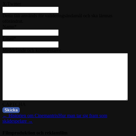
X/Twitter
Detta fält används för valideringsändamål och ska lämnas
oförändrat.
Namn
*
Email
*
Meddelande och kommentarer
CAPTCHA
← Historien om Cinemantrix
Hur man tar sig fram som
skådespelare →
Filmproduktion och reklamfilm