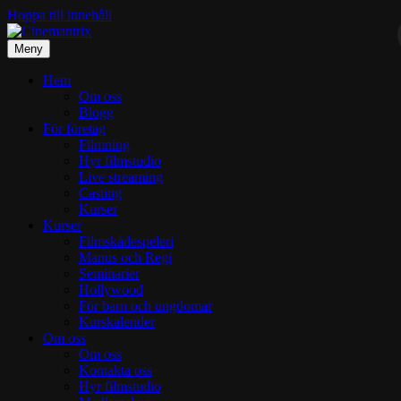
Hoppa till innehåll
Meny
Hem
Om oss
Blogg
För företag
Filmning
Hyr filmstudio
Live streaming
Casting
Kurser
Kurser
Filmskådespeleri
Manus och Regi
Seminarier
Hollywood
För barn och ungdomar
Kurskalender
Om oss
Om oss
Kontakta oss
Hyr filmstudio