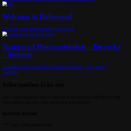
Welcome to Hollywood
Läs mer
about Welcome to Hollywood
Avancerad Manusworkshop – En vecka
– Sommar
Läs mer
about Avancerad Manusworkshop – En vecka –
Sommar
Information från oss
Fyll i dina uppgifter här så skickar vi information till dig om vad
som händer hos oss, våra event och våra kurser!
Intresse kurser
”
*
” anger obligatoriska fält