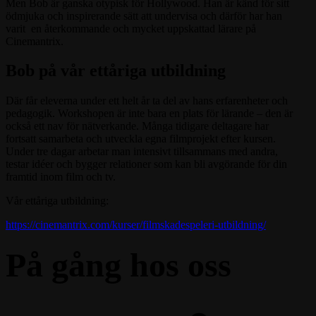
Men Bob är ganska otypisk för Hollywood. Han är känd för sitt
ödmjuka och inspirerande sätt att undervisa och därför har han
varit en återkommande och mycket uppskattad lärare på
Cinemantrix.
Bob på vår ettåriga utbildning
Där får eleverna under ett helt år ta del av hans erfarenheter och
pedagogik. Workshopen är inte bara en plats för lärande – den är
också ett nav för nätverkande. Många tidigare deltagare har
fortsatt samarbeta och utveckla egna filmprojekt efter kursen.
Under tre dagar arbetar man intensivt tillsammans med andra,
testar idéer och bygger relationer som kan bli avgörande för din
framtid inom film och tv.
Vår ettåriga utbildning:
https://cinemantrix.com/kurser/filmskadespeleri-utbildning/
På gång hos oss