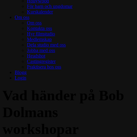
Hollywood
För barn och ungdomar
Kurskalender
Om oss
Om oss
Kontakta oss
Hyr filmstudio
Medlemskap
Dela studio med oss
Jobba med oss
Headshot
Castingregister
Praktisera hos oss
Blogg
Login
Vad händer på Bob
Dolmans
workshopar