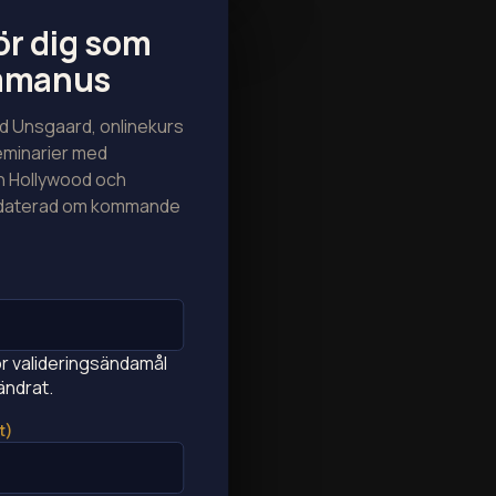
ör dig som
lmmanus
 Unsgaard, onlinekurs
seminarier med
n Hollywood och
ppdaterad om kommande
ör valideringsändamål
ändrat.
t)