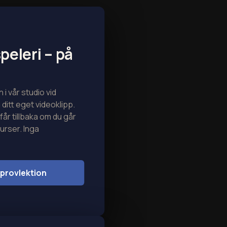
peleri – på
 i vår studio vid
ditt eget videoklipp.
får tillbaka om du går
kurser. Inga
provlektion