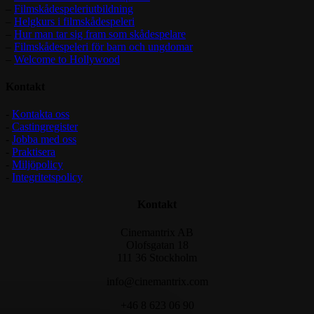
–
Filmskådespeleriutbildning
–
Helgkurs i filmskådespeleri
–
Hur man tar sig fram som skådespelare
–
Filmskådespeleri för barn och ungdomar
–
Welcome to Hollywood
Kontakt
-
Kontakta oss
-
Castingregister
-
Jobba med oss
-
Praktisera
-
Miljöpolicy
-
Integritetspolicy
Kontakt
Cinemantrix AB
Olofsgatan 18
111 36 Stockholm
info@cinemantrix.com
+46 8 623 06 90