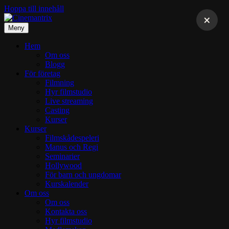
Hoppa till innehåll
Meny
Hem
Om oss
Blogg
För företag
Filmning
Hyr filmstudio
Live streaming
Casting
Kurser
Kurser
Filmskådespeleri
Manus och Regi
Seminarier
Hollywood
För barn och ungdomar
Kurskalender
Om oss
Om oss
Kontakta oss
Hyr filmstudio