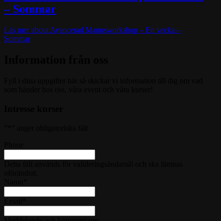
– Sommar
Läs mer
about Avancerad Manusworkshop – En vecka –
Sommar
Information från oss
Fyll i dina uppgifter här så skickar vi information till dig om vad
som händer hos oss, våra event och våra kurser!
Intresse kurser
”
*
” anger obligatoriska fält
Phone
Detta fält används för valideringsändamål och ska lämnas
oförändrat.
Namn
*
Email
*
Meddelande och kommentarer