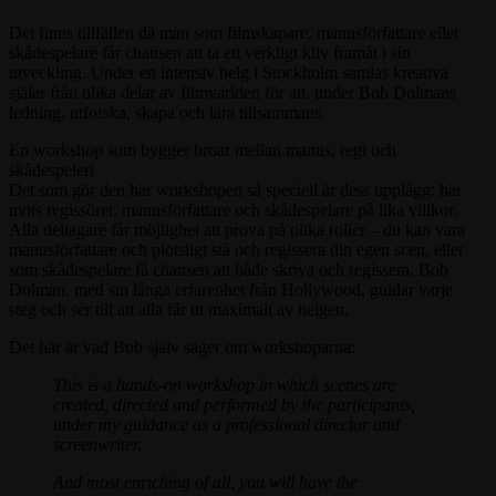
Det finns tillfällen då man som filmskapare, manusförfattare eller
skådespelare får chansen att ta ett verkligt kliv framåt i sin
utveckling. Under en intensiv helg i Stockholm samlas kreativa
själar från olika delar av filmvärlden för att, under Bob Dolmans
ledning, utforska, skapa och lära tillsammans.
En workshop som bygger broar mellan manus, regi och
skådespeleri
Det som gör den här workshopen så speciell är dess upplägg: här
möts regissörer, manusförfattare och skådespelare på lika villkor.
Alla deltagare får möjlighet att prova på olika roller – du kan vara
manusförfattare och plötsligt stå och regissera din egen scen, eller
som skådespelare få chansen att både skriva och regissera. Bob
Dolman, med sin långa erfarenhet från Hollywood, guidar varje
steg och ser till att alla får ut maximalt av helgen.
Det här är vad Bob själv säger om workshoparna:
This is a hands-on workshop in which scenes are
created, directed and performed by the participants,
under my guidance as a professional director and
screenwriter.
And most enriching of all, you will have the