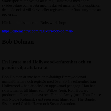
Skådespelare får öva på att ta regi, samarbeta med andra
skådespelare och arbeta med nyskrivet material. Ofta upptäcker
de att de också vill skriva eller regissera – här finns utrymme att
prova allt.
Här kan du läsa mer om Bobs workshop:
https://cinemantrix.com/regikurs-bob-dolman/
Bob Dolman
En lärare med Hollywood-erfarenhet och en
genuin vilja att lära ut
Bob Dolman är inte bara en tvåfaldigt Emmy-belönad
manusförfattare och regissör med över 30 års erfarenhet från
Hollywood – han är också en uppskattad pedagog. Han har
skrivit manus till filmer som Willow (regi: Ron Howard,
producent: George Lucas) och Far and Away (med Tom Cruise
och Nicole Kidman), samt regisserat filmer som The Banger
Sisters med Goldie Hawn och Susan Sarandon.