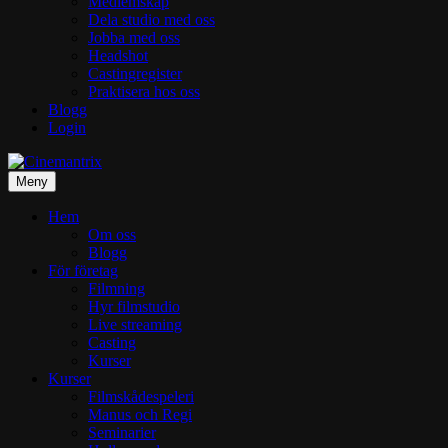
Medlemskap
Dela studio med oss
Jobba med oss
Headshot
Castingregister
Praktisera hos oss
Blogg
Login
Meny
Hem
Om oss
Blogg
För företag
Filmning
Hyr filmstudio
Live streaming
Casting
Kurser
Kurser
Filmskådespeleri
Manus och Regi
Seminarier