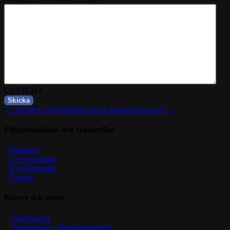
CAPTCHA
← Agenter i Sverige
Möt Anja Lundqvist hos oss! →
Filmproduktion och reklamfilm
-
Filmning
-
Live streaming
-
Hyr filmstudio
-
Casting
Kurser och event
–
Våra Kurser
–
Sommarkurs i filmskådespeleri