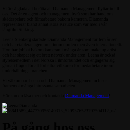
Vi är så glada att berätta att Diamanda Management flyttar in till
oss. Det är en agent och management byrå som har hand om
skådespelare och filmarbetare bakom kameran. Diamanda
representerar bland annat Kola Krauze som var med i vår
långfilm Sinking.
Leena Stenberg startade Diamanda Management för fem år sen
och har etablerat agenturen inom norden men även internationellt.
Hon har jobbat bakom kameran i många år som make up artist
och har skapat sig ett brett nätverk under åren. Leena är också
styrelsemedlem i det Norska Filmförbundet och engagerar sig
gärna i frågor för att förbättra villkoren för medarbetare inom
underhållnings branchen.
Vi välkomnar Leena och Diamanda Management och ser
framemot många intressanta samarbeten!
Här kan du läsa mer och kontakta
Diamanda Management
!
På gång hos oss