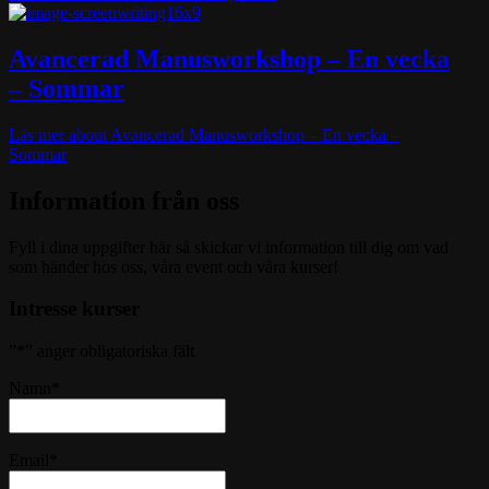
Avancerad Manusworkshop – En vecka
– Sommar
Läs mer
about Avancerad Manusworkshop – En vecka –
Sommar
Information från oss
Fyll i dina uppgifter här så skickar vi information till dig om vad
som händer hos oss, våra event och våra kurser!
Intresse kurser
”
*
” anger obligatoriska fält
Namn
*
Email
*