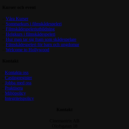
Kurser och event
–
Våra Kurser
–
Sommarkurs i filmskådespeleri
–
Filmskådespeleriutbildning
–
Helgkurs i filmskådespeleri
–
Hur man tar sig fram som skådespelare
–
Filmskådespeleri för barn och ungdomar
–
Welcome to Hollywood
Kontakt
-
Kontakta oss
-
Castingregister
-
Jobba med oss
-
Praktisera
-
Miljöpolicy
-
Integritetspolicy
Kontakt
Cinemantrix AB
Olofsgatan 18