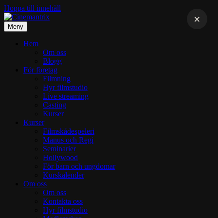
Hoppa till innehåll
Meny
Hem
Om oss
Blogg
För företag
Filmning
Hyr filmstudio
Live streaming
Casting
Kurser
Kurser
Filmskådespeleri
Manus och Regi
Seminarier
Hollywood
För barn och ungdomar
Kurskalender
Om oss
Om oss
Kontakta oss
Hyr filmstudio