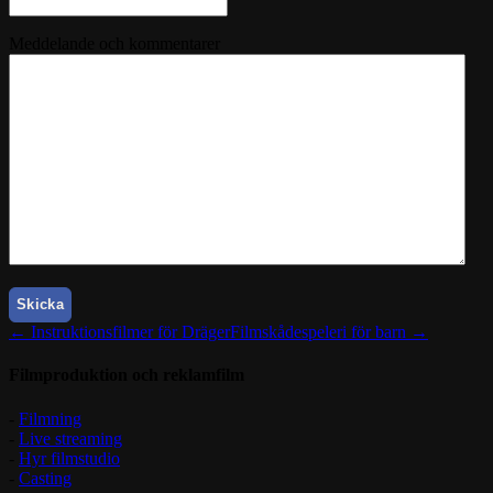
Meddelande och kommentarer
CAPTCHA
← Instruktionsfilmer för Dräger
Filmskådespeleri för barn →
Filmproduktion och reklamfilm
-
Filmning
-
Live streaming
-
Hyr filmstudio
-
Casting