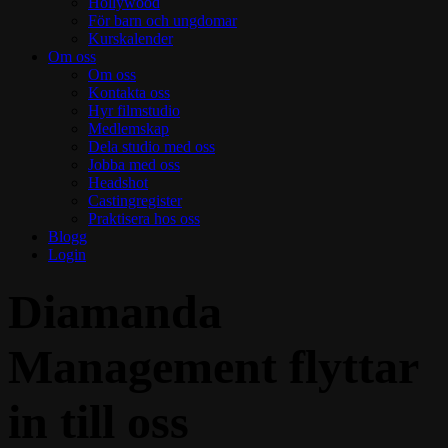
Hollywood
För barn och ungdomar
Kurskalender
Om oss
Om oss
Kontakta oss
Hyr filmstudio
Medlemskap
Dela studio med oss
Jobba med oss
Headshot
Castingregister
Praktisera hos oss
Blogg
Login
Diamanda
Management flyttar
in till oss