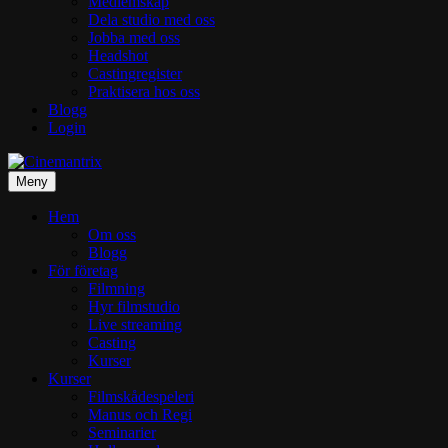
Medlemskap
Dela studio med oss
Jobba med oss
Headshot
Castingregister
Praktisera hos oss
Blogg
Login
Meny
Hem
Om oss
Blogg
För företag
Filmning
Hyr filmstudio
Live streaming
Casting
Kurser
Kurser
Filmskådespeleri
Manus och Regi
Seminarier