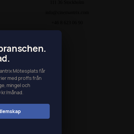
111 36 Stockholm
info@cinemantrix.com
+46 8 623 06 90
mbranschen.
ad.
ntrix Mötesplats får
arier med proffs från
ge, mingel och
9 kr/månad.
dlemskap